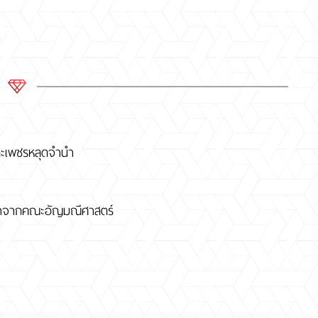
และเพชรหลุดจำนำ
กษาจากคณะอัญมณีศาสตร์