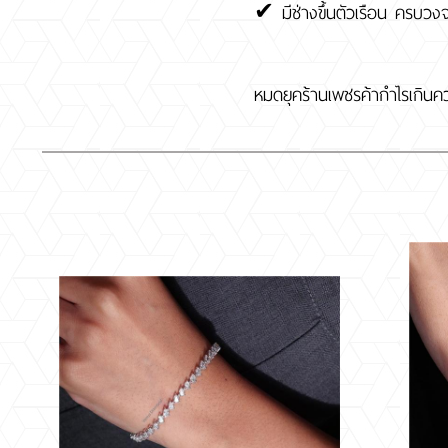
✔ มีช่างขึ้นตัวเรือน ครบวง
หมดยุคร้านเพชรค้ากำไรเกินค