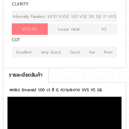
CLARITY
Internally Flawless
VVS1
VVS2
VS1
VS2
SI1
SI2
I1
VVS
VVS-VS
Loupe clean
VS
CUT
Excellent
Very Good
Good
Fair
Poor
รายละเอียดสินค้า
เพชรร Emerald 1.00 ct สี G ความสะอาด VVS VS GIL