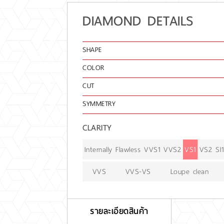
DIAMOND DETAILS
SHAPE
COLOR
CUT
SYMMETRY
CLARITY
Internally Flawless
VVS1
VVS2
VS1
VS2
SI1
VVS
VVS-VS
Loupe clean
รายละเอียดสินค้า