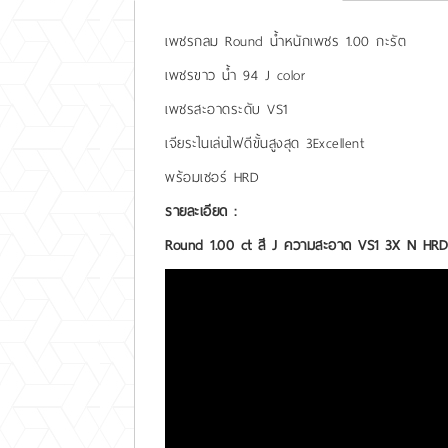
เพชรกลม Round น้ำหนักเพชร 1.00 กะรัต
เพชรขาว น้ำ 94 J color
เพชรสะอาดระดับ VS1
เจียระไนเล่นไฟดีขั้นสูงสุด 3Excellent
พร้อมเซอร์ HRD
รายละเอียด :
Round 1.00 ct สี J ความสะอาด VS1 3X N HR