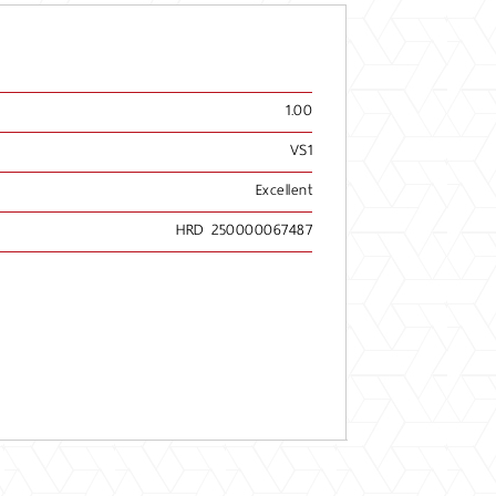
1.00
VS1
Excellent
HRD 250000067487