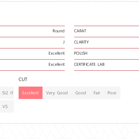
Round
CARAT
J
CLARITY
Excellent
POLISH
Excellent
CERTIFICATE LAB
CUT
SI2
I1
Excellent
Very Good
Good
Fair
Poor
VS