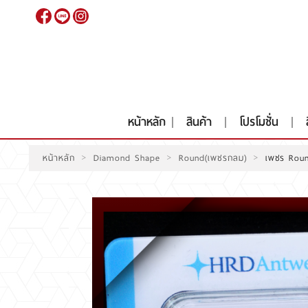
เข้าสู่
ระบบ
|
สมัคร
สมาชิก
หน้าหลัก
สินค้า
โปรโมชั่น
>
>
>
หน้าหลัก
Diamond Shape
Round(เพชรกลม)
เพชร Roun
หน้าหลัก
สินค้า
โปรโมชั่น
สินค้าประมูล
สั่งเพชร GIA นำเข้า
RARE DIAMOND
ติดต่อเรา
เกี่ยวกับเรา
รีวิวลูกค้า