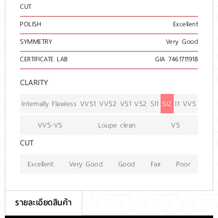
CUT
POLISH
Excellent
SYMMETRY
Very Good
CERTIFICATE LAB
GIA 7461711918
CLARITY
Internally Flawless
VVS1
VVS2
VS1
VS2
SI1
SI2
I1
VVS
VVS-VS
Loupe clean
VS
CUT
Excellent
Very Good
Good
Fair
Poor
รายละเอียดสินค้า