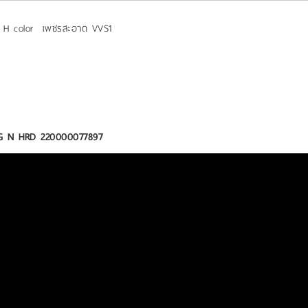
ี H color เพชรสะอาด VVS1
1VG N HRD 220000077897