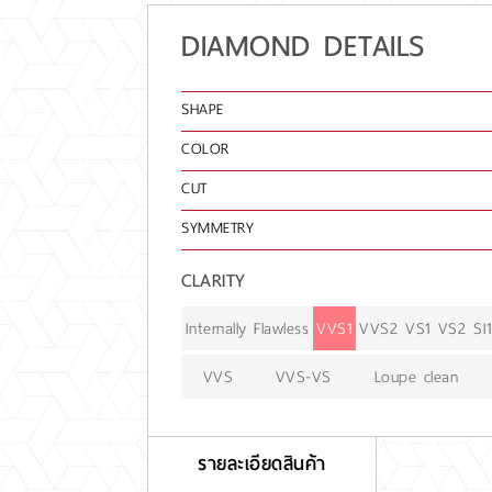
DIAMOND DETAILS
SHAPE
COLOR
CUT
SYMMETRY
CLARITY
Internally Flawless
VVS1
VVS2
VS1
VS2
SI1
VVS
VVS-VS
Loupe clean
รายละเอียดสินค้า