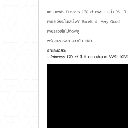
แหวนเพชร Princess 1.70 ct เพชรขาวน้ำ 96 ส
เพชรเจียระไนเล่นไฟดี Excellent Very Good
เพชรสวยใสไม่ติดฟลู
พร้อมเซอร์จากสถาบัน HRD
รายละเอียด:
- Princess 1.70 ct สี H ความสะอาด VVS1 1X