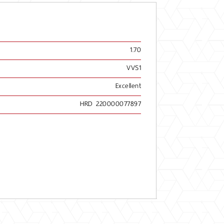
1.70
VVS1
Excellent
HRD 220000077897