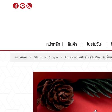
เข้าสู่
ระบบ
|
สมัคร
สมาชิก
หน้าหลัก
สินค้า
โปรโมชั่น
>
>
หน้าหลัก
Diamond Shape
Princess(เพชรสี่เหลี่ยม/เพชรปริ้น
หน้าหลัก
สินค้า
โปรโมชั่น
สินค้าประมูล
สั่งเพชร GIA นำเข้า
RARE DIAMOND
ติดต่อเรา
เกี่ยวกับเรา
รีวิวลูกค้า